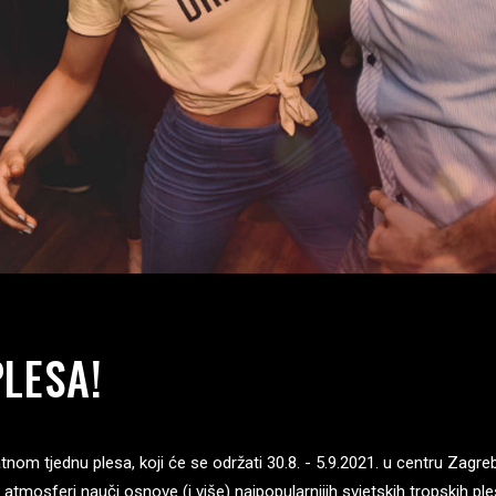
PLESA!
m tjednu plesa, koji će se održati 30.8. - 5.9.2021. u centru Zagreb
 atmosferi nauči osnove (i više) najpopularnijih svjetskih tropskih pl