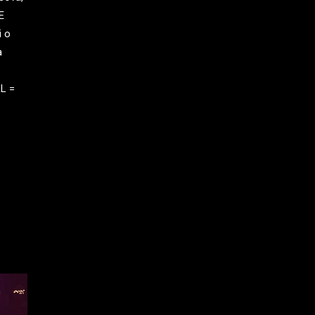
E
i o
a
L =