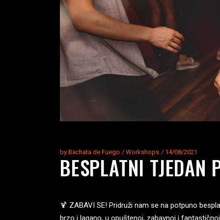
by
Bachata de Fuego
Workshops
14/08/2021
BESPLATNI TJEDAN 
🍹 ZABAVI SE! Pridruži nam se na potpuno besplatno
brzo i lagano, u opuštenoj, zabavnoj i fantastičnoj