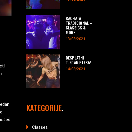
BACHATA
TRADICIONAL –
CLASSICS &
MORE
13/08/2021
BESPLATNI
TJEDAN PLESA!
et!
14/08/2021
u
jedan
KATEGORIJE
je
 možeš
Classes