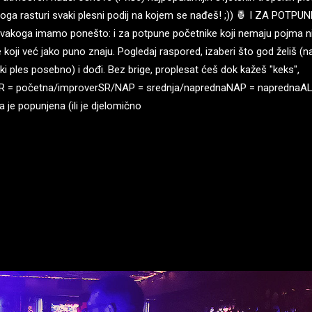
 toga rasturi svaki plesni podij na kojem se nađeš! ;)) 🍍 I ZA POTPUN
oga imamo ponešto: i za potpune početnike koji nemaju pojma n
 koji već jako puno znaju. Pogledaj raspored, izaberi što god želiš (n
vaki ples posebno) i dođi. Bez brige, proplesat ćeš dok kažeš "keks",
SR = početna/improverSR/NAP = srednja/naprednaNAP = naprednaAL
je popunjena (ili je djelomično