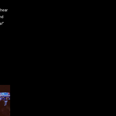
 hear
nd
a!"