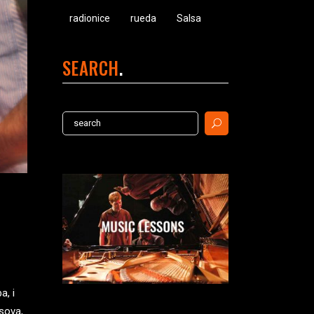
radionice
rueda
Salsa
SEARCH
Search
for:
a, i
esova,