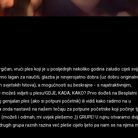
an, vrući ples koji je u posljednjih nekoliko godina zaludio cijeli svij
imno lagan za naučiti, glazba je nevjerojatno dobra (uz dobru originaln
ih svjetskih hitova), a mogućnosti su beskrajne - s najatraktivnijim,
je možeš vidjeti u plesu!GDJE, KADA, KAKO? Prvo dođeš na Besplatni
 genijalan ples (ako si potpuni početnik) ili vidiš kako radimo na u
a onda nastaviš na našem tečaju za potpune početnike koji počinje t
a (možeš i odmah, mi uvijek plešemo ;)) GRUPE! U rujnu otvaramo dvi
rugih grupa raznih razina već pleše cijelo ljeto pa nam se na njima