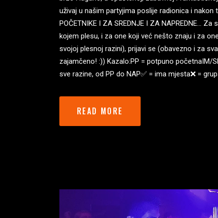
uživaj u našim partyjima poslije radionica i nakon
POČETNIKE I ZA SREDNJE I ZA NAPREDNE… Za svak
kojem plesu, i za one koji već nešto znaju i za one
svojoj plesnoj razini), prijavi se (obavezno i za s
zajamčeno! :)) Kazalo:PP = potpuno početnaIM/
sve razine, od PP do NAP✅ = ima mjesta❌ = grupa 
READ MORE