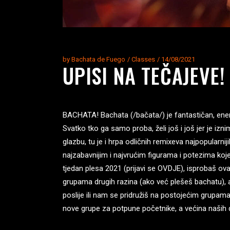
by
Bachata de Fuego
Classes
14/08/2021
UPISI NA TEČAJEVE!
BACHATA! Bachata (/bačata/) je fantastičan, energič
Svatko tko ga samo proba, želi još i još jer je izn
glazbu, tu je i hrpa odličnih remixeva najpopularnij
najzabavnijim i najvrućim figurama i potezima ko
tjedan plesa 2021 (prijavi se OVDJE), isprobaš ovaj
grupama drugih razina (ako već plešeš bachatu), 
poslije ili nam se pridružiš na postojećim grupam
nove grupe za potpune početnike, a većina naših d