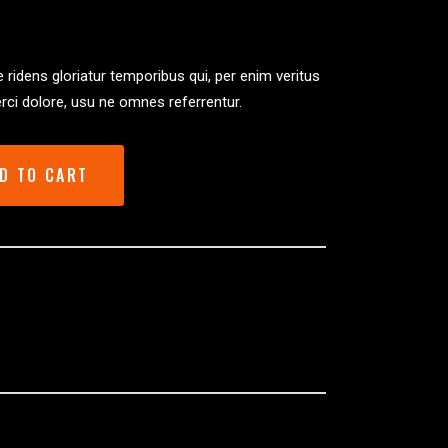
 ridens gloriatur temporibus qui, per enim veritus
rci dolore, usu ne omnes referrentur.
er
D TO CART