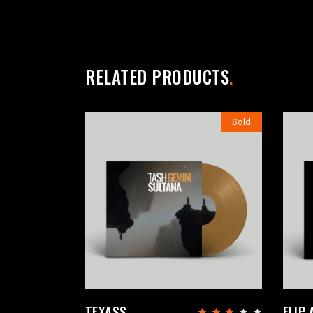
RELATED PRODUCTS
Sold
TEXASS
FLIP 
Ra