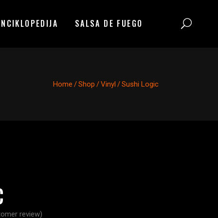
ENCIKLOPEDIJA
SALSA DE FUEGO
Home
/
Shop
/
Vinyl
/
Sushi Logic
C
omer review)
ated