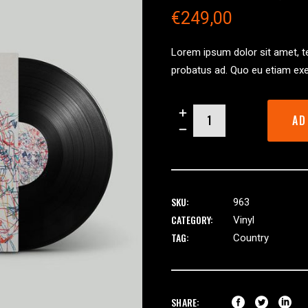
2.00
€
249,00
out
of
5
based
Lorem ipsum dolor sit amet, te
on
probatus ad. Quo eu etiam exe
custom
rating
Sushi
AD
Logic
quantity
SKU:
963
CATEGORY:
Vinyl
TAG:
Country
SHARE: