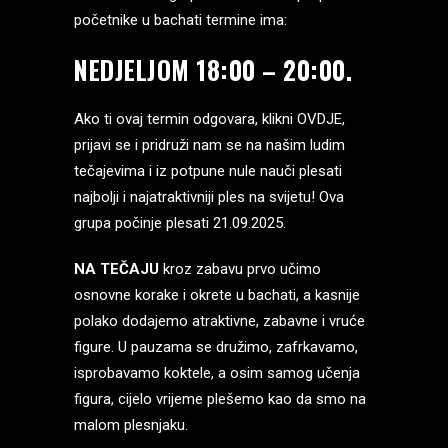
početnike u bachati termine ima:
NEDJELJOM 18:00 – 20:00.
Ako ti ovaj termin odgovara, klikni
OVDJE,
prijavi se i pridruži nam se na našim ludim
tečajevima i iz potpune nule nauči plesati
najbolji i najatraktivniji ples na svijetu! Ova
grupa počinje plesati 21.09.2025.
NA TEČAJU
kroz zabavu prvo učimo
osnovne korake i okrete u bachati, a kasnije
polako dodajemo atraktivne, zabavne i vruće
figure. U pauzama se družimo, zafrkavamo,
isprobavamo koktele, a osim samog učenja
figura, cijelo vrijeme plešemo kao da smo na
malom plesnjaku.