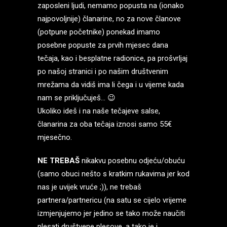
zaposleni ljudi, nemamo popusta na (ionako
najpovoljnije) članarine, no za nove članove
(potpune početnike) ponekad imamo
posebne popuste za prvih mjesec dana
tečaja, kao i besplatne radionice, pa prošvrljaj
po našoj stranici i po našim društvenim
mrežama da vidiš ima li čega i u vijeme kada
nam se priključuješ… 😉
Ukoliko ideš i na naše tečajeve salse,
članarina za oba tečaja iznosi samo 55€
mjesečno.
NE TREBAŠ
nikakvu posebnu odjeću/obuću
(samo obuci nešto s kratkim rukavima jer kod
nas je uvijek vruće ;)), ne trebaš
partnera/partnericu (na satu se cijelo vrijeme
izmjenjujemo jer jedino se tako može naučiti
plesati društvene plesove, a tako je i