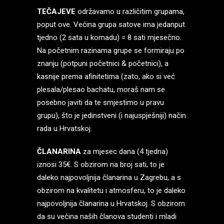
TEČAJEVE
održavamo u različitim grupama,
poput ove. Većina grupa satove ima jedanput
tjedno (2 sata u komadu) = 8 sati mjesečno.
Na početnim razinama grupe se formiraju po
znanju (potpuni početnici & početnici), a
kasnije prema afinitetima (zato, ako si već
plesala/plesao bachatu, moraš nam se
posebno javiti da te smjestimo u pravu
grupu), što je jedinstveni (i najuspješniji) način
rada u Hrvatskoj.
ČLANARINA
za mjesec dana (4 tjedna)
iznosi 35€. S obzirom na broj sati, to je
daleko najpovoljnija članarina u Zagrebu, a s
obzirom na kvalitetu i atmosferu, to je daleko
najpovoljnija članarina u Hrvatskoj. S obzirom
da su većina naših članova studenti i mladi