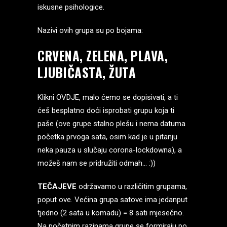
iskusne psihologice.
Nazivi ovih grupa su po bojama:
CRVENA, ZELENA, PLAVA,
LJUBIČASTA, ŽUTA
Klikni
OVDJE
, malo ćemo se dopisivati, a ti
ćeš besplatno doći isprobati grupu koja ti
paše (ove grupe stalno plešu i nema datuma
početka prvoga sata, osim kad je u pitanju
neka pauza u slučaju corona-lockdowna), a
možeš nam se pridružiti odmah… :))
TEČAJEVE
održavamo u različitim grupama,
poput ove. Većina grupa satove ima jedanput
tjedno (2 sata u komadu) = 8 sati mjesečno.
Na početnim razinama grupe se formiraju po