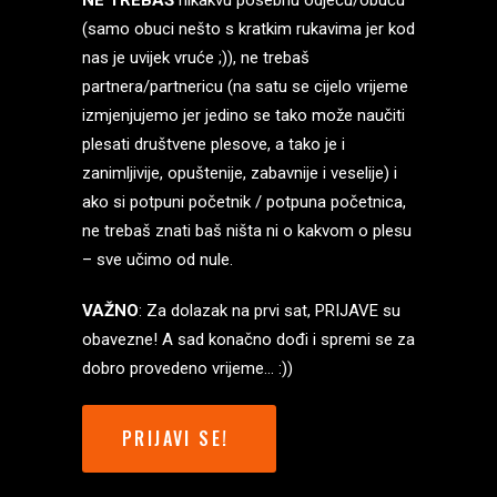
NE TREBAŠ
nikakvu posebnu odjeću/obuću
(samo obuci nešto s kratkim rukavima jer kod
nas je uvijek vruće ;)), ne trebaš
partnera/partnericu (na satu se cijelo vrijeme
izmjenjujemo jer jedino se tako može naučiti
plesati društvene plesove, a tako je i
zanimljivije, opuštenije, zabavnije i veselije) i
ako si potpuni početnik / potpuna početnica,
ne trebaš znati baš ništa ni o kakvom o plesu
– sve učimo od nule.
VAŽNO
: Za dolazak na prvi sat, PRIJAVE su
obavezne! A sad konačno dođi i spremi se za
dobro provedeno vrijeme… :))
PRIJAVI SE!