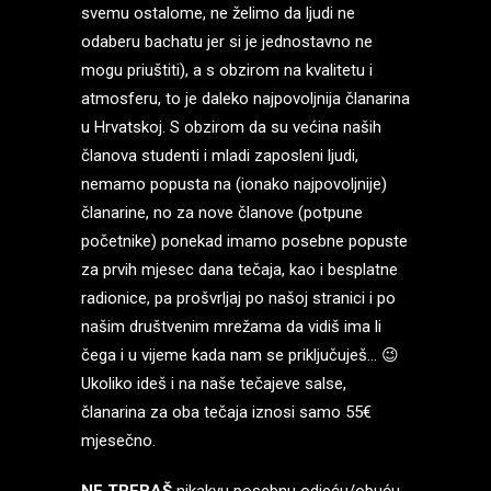
svemu ostalome, ne želimo da ljudi ne
odaberu bachatu jer si je jednostavno ne
mogu priuštiti), a s obzirom na kvalitetu i
atmosferu, to je daleko najpovoljnija članarina
u Hrvatskoj. S obzirom da su većina naših
članova studenti i mladi zaposleni ljudi,
nemamo popusta na (ionako najpovoljnije)
članarine, no za nove članove (potpune
početnike) ponekad imamo posebne popuste
za prvih mjesec dana tečaja, kao i besplatne
radionice, pa prošvrljaj po našoj stranici i po
našim društvenim mrežama da vidiš ima li
čega i u vijeme kada nam se priključuješ… 😉
Ukoliko ideš i na naše tečajeve salse,
članarina za oba tečaja iznosi samo 55€
mjesečno.