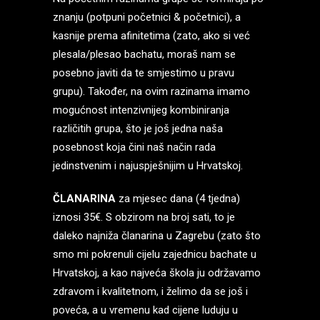
znanju (potpuni početnici & početnici), a
kasnije prema afinitetima (zato, ako si već
plesala/plesao bachatu, moraš nam se
posebno javiti da te smjestimo u pravu
grupu). Također, na ovim razinama imamo
mogućnost intenzivnijeg kombiniranja
različitih grupa, što je još jedna naša
posebnost koja čini naš način rada
jedinstvenim i najuspješnijim u Hrvatskoj.
ČLANARINA
za mjesec dana (4 tjedna)
iznosi 35€. S obzirom na broj sati, to je
daleko najniža članarina u Zagrebu (zato što
smo mi pokrenuli cijelu zajednicu bachate u
Hrvatskoj, a kao najveća škola ju održavamo
zdravom i kvalitetnom, i želimo da se još i
poveća, a u vremenu kad cijene luduju u