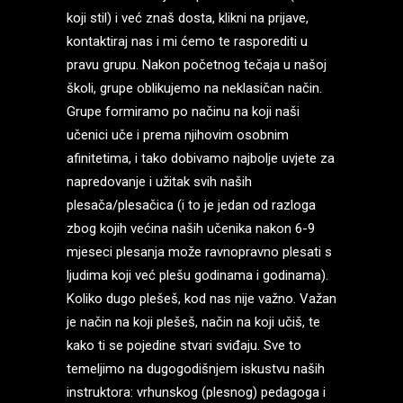
koji stil) i već znaš dosta, klikni na prijave,
kontaktiraj nas i mi ćemo te rasporediti u
pravu grupu. Nakon početnog tečaja u našoj
školi, grupe oblikujemo na neklasičan način.
Grupe formiramo po načinu na koji naši
učenici uče i prema njihovim osobnim
afinitetima, i tako dobivamo najbolje uvjete za
napredovanje i užitak svih naših
plesača/plesačica (i to je jedan od razloga
zbog kojih većina naših učenika nakon 6-9
mjeseci plesanja može ravnopravno plesati s
ljudima koji već plešu godinama i godinama).
Koliko dugo plešeš, kod nas nije važno. Važan
je način na koji plešeš, način na koji učiš, te
kako ti se pojedine stvari sviđaju. Sve to
temeljimo na dugogodišnjem iskustvu naših
instruktora: vrhunskog (plesnog) pedagoga i