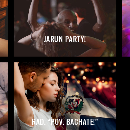
JARUN PARTY!
RAD. “POV. BACHATE!”