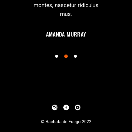
pulvinar.
montes, nascetur ridiculus
ullamcorper
mus.
PETERS
TYLER 
AMANDA MURRAY
© Bachata de Fuego 2022