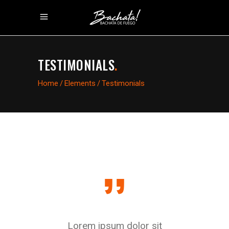
TESTIMONIALS
.
Home
/
Elements
/
Testimonials
orem ante,
Lorem ipsum dolor sit
Dolor id nib