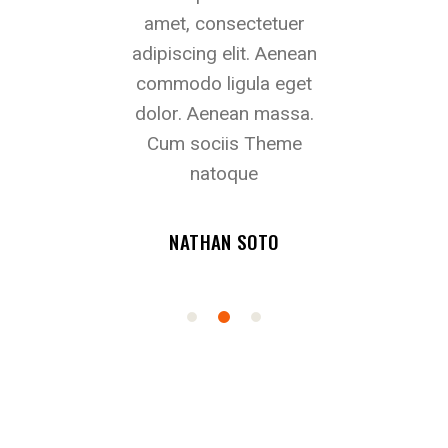
 viverra quis,
amet, consectetuer
vehicula ut id
llus. Phasellus
adipiscing elit. Aenean
eu leo quam.
lla ut metus
commodo ligula eget
ornare sem 
eet. Quisque
dolor. Aenean massa.
venenatis 
an imperdiet.
Cum sociis Theme
Maecenas se
natoque
 HUGHES
WALTER
NATHAN SOTO