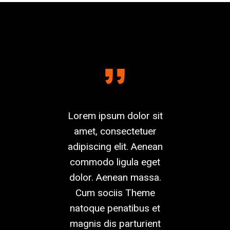
dui. Etiam
Lorem ipsum dolor sit
Aliquam l
 Maecenas
amet, consectetuer
dapibus in, v
ellus eget
adipiscing elit. Aenean
feugiat a, tel
um rhoncus,
commodo ligula eget
viverra nul
mper libero,
dolor. Aenean massa.
varius laor
ipiscing sem
Cum sociis Theme
rutrum. Aene
 ipsum. Nam
natoque penatibus et
Etiam ultric
blandit vel,
magnis dis parturient
augue. C